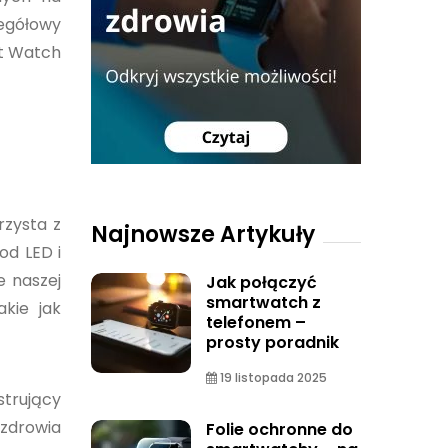
egółowy
it Watch
rzysta z
Najnowsze Artykuły
od LED i
e naszej
Jak połączyć
smartwatch z
kie jak
telefonem –
prosty poradnik
19 listopada 2025
strujący
 zdrowia
Folie ochronne do