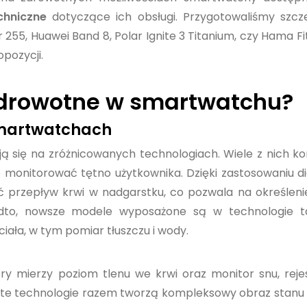
chniczne
dotyczące ich obsługi. Przygotowaliśmy szcz
 255, Huawei Band 8, Polar Ignite 3 Titanium, czy Hama F
opozycji.
 zdrowotne w smartwatchu?
smartwatchach
 się na zróżnicowanych technologiach. Wiele z nich ko
monitorować tętno użytkownika. Dzięki zastosowaniu di
 przepływ krwi w nadgarstku, co pozwala na określeni
nadto, nowsze modele wyposażone są w technologie ta
iała, w tym pomiar tłuszczu i wody.
ry mierzy poziom tlenu we krwi oraz monitor snu, reje
e te technologie razem tworzą kompleksowy obraz stanu