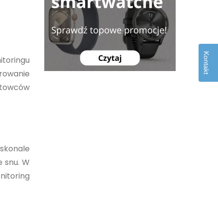
Kontakt
itoringu
rowanie
ortowców
oskonale
e snu. W
nitoring