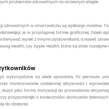
alnych problemów zdrowotnych na wczesnym etapie.
i zdrowotnych w smartwatchu są aplikacje mobilne. To
edstawiając je w przystępnej formie graficznej. Dzięki ap
równywać wyniki z innymi użytkownikami, a nawet ustaw
sung Health, czy Apple Health, które są stale rozwijane i
użytkowników
 wykorzystane na wiele sposobów. Po pierwsze, umoż
rzez monitorowanie codziennej aktywności i wprowadz
 służyć jako forma motywacji do prowadzenia aktywne
u czy przypominajki o konieczności ukończenia dziennyc
ę do działania.