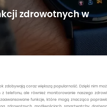
nkcji zdrowotnych w
ok zdobywają coraz większą popularność. Dzięki nim możl
 z telefonu, ale również monitorowanie naszego zdrowi
zaawansowane funkcje, które mogą znacząco poprawić
ę na zdrowotnych możliwościach smartwatchy dostęp