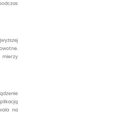
 podczas
jwyższej
rowotne.
 mierzy
ządzenie
plikacją
wala na