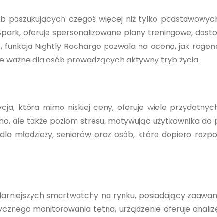
sób poszukujących czegoś więcej niż tylko podstawowych
itSpark, oferuje spersonalizowane plany treningowe, dos
 funkcja Nightly Recharge pozwala na ocenę, jak regene
nie ważne dla osób prowadzących aktywny tryb życia.
a, która mimo niskiej ceny, oferuje wiele przydatnych
tno, ale także poziom stresu, motywując użytkownika do 
dla młodzieży, seniorów oraz osób, które dopiero rozp
larniejszych smartwatchy na rynku, posiadający zaaw
ycznego monitorowania tętna, urządzenie oferuje analiz