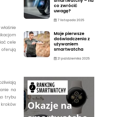
smartwatchy – na
co zwrócić
uwagę?
7 listopada 2025
 właśnie
Moje pierwsze
likacjom
doświadczenia z
iać cele
używaniem
smartwatcha
 oferują
21 października 2025
liwiają
anie na
go trybu
h kroków