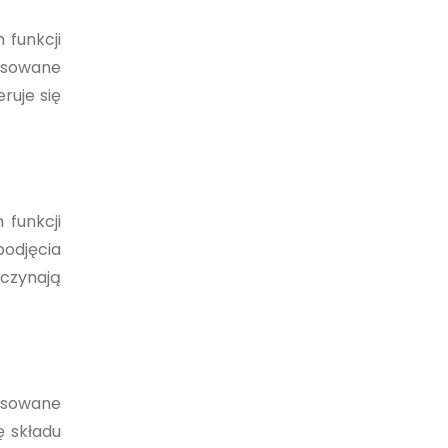
 funkcji
tosowane
ruje się
 funkcji
podjęcia
oczynają
ansowane
ę składu