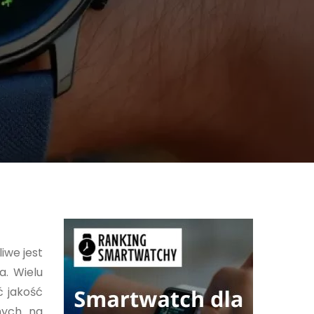
iwe jest
a. Wielu
 jakość
nych na