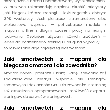
oszczędzania baterii i barometryczny wysokościomierz.
W praktyce rekomenduję najpierw określić priorytety:
jeśli biegasz krótsze treningi — lekki zegarek z dobrym
GPS wystarczy. Jeśli planujesz ultramaratony albo
wielodniowe wyprawy — potrzebujesz modelu z
mapami offline i długim czasem pracy na jednym
ładowaniu. Osobiście używam różnych urządzeń —
jeden do codziennego treningu i drugi na wyprawy — i
to rozwiązanie daje największą elastyczność.
Jaki smartwatch z mapami dla
biegacza amatora i dla zawodnika?
Amator doceni prostotę i niską wagę, zawodnik zaś
zaawansowane metryki, wsparcie dla treningów
tempowych i dokładność GPS. Dla zawodnika istotne są
też aktualizacje oprogramowania i możliwość eksportu
treningów do serwisów treningowych.
Jaki smartwatch z mapami dla