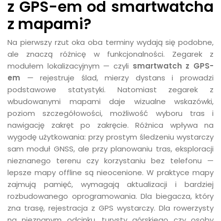
z GPS-em od smartwatcha
z mapami?
Na pierwszy rzut oka oba terminy wydają się podobne,
ale znaczą różnicę w funkcjonalności. Zegarek z
modułem lokalizacyjnym — czyli
smartwatch z GPS-
em
— rejestruje ślad, mierzy dystans i prowadzi
podstawowe statystyki. Natomiast zegarek z
wbudowanymi mapami daje wizualne wskazówki,
poziom szczegółowości, możliwość wyboru tras i
nawigację zakręt po zakręcie. Różnica wpływa na
wygodę użytkowania: przy prostym śledzeniu wystarczy
sam moduł GNSS, ale przy planowaniu tras, eksploracji
nieznanego terenu czy korzystaniu bez telefonu —
lepsze mapy offline są nieocenione. W praktyce mapy
zajmują pamięć, wymagają aktualizacji i bardziej
rozbudowanego oprogramowania. Dla biegacza, który
zna trasę, rejestracja z GPS wystarczy. Dla rowerzysty
na nieznanym odcinku, turysty górskiego czy osoby