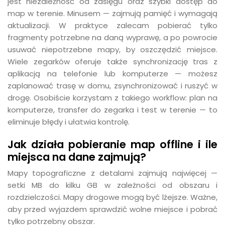
jest niezależność od zasięgu oraz szybki dostęp do
map w terenie. Minusem — zajmują pamięć i wymagają
aktualizacji. W praktyce zalecam pobierać tylko
fragmenty potrzebne na daną wyprawę, a po powrocie
usuwać niepotrzebne mapy, by oszczędzić miejsce.
Wiele zegarków oferuje także synchronizację tras z
aplikacją na telefonie lub komputerze — możesz
zaplanować trasę w domu, zsynchronizować i ruszyć w
drogę. Osobiście korzystam z takiego workflow: plan na
komputerze, transfer do zegarka i test w terenie — to
eliminuje błędy i ułatwia kontrolę.
Jak działa pobieranie map offline i ile
miejsca na dane zajmują?
Mapy topograficzne z detalami zajmują najwięcej —
setki MB do kilku GB w zależności od obszaru i
rozdzielczości. Mapy drogowe mogą być lżejsze. Ważne,
aby przed wyjazdem sprawdzić wolne miejsce i pobrać
tylko potrzebny obszar.